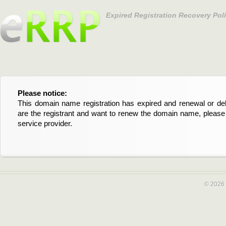
Expired Registration Recovery Pol
Please notice:
Bitte beachten Sie:
This domain name registration has expired and renewal or dele
Diese Domainregistrierung ist abgelaufen und die Verläng
are the registrant and want to renew the domain name, please 
Domain stehen an. Wenn Sie der Registrant sind und di
service provider.
verlängern möchten, kontaktieren Sie bitte Ihren Service-Provid
© 2026