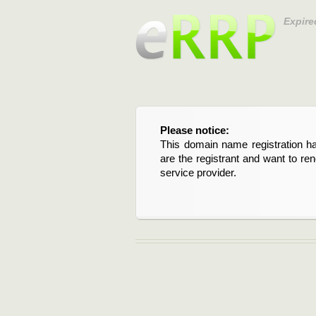
Expire
Please notice:
Bitte beachten Sie:
This domain name registration ha
Diese Domainregistrierung ist 
are the registrant and want to re
Domain stehen an. Wenn Sie d
service provider.
verlängern möchten, kontaktieren S