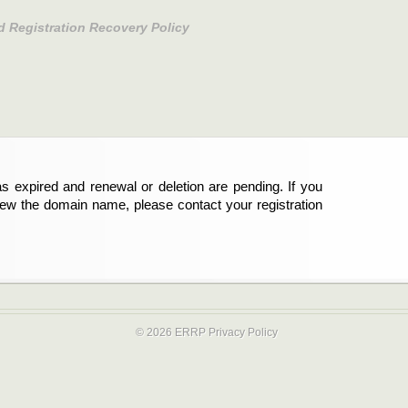
d Registration Recovery Policy
s expired and renewal or deletion are pending. If you
abgelaufen und die Verlängerung oder Löschung der
new the domain name, please contact your registration
er Registrant sind und die Domainregistrierung
ie bitte Ihren Service-Provider.
© 2026 ERRP
Privacy Policy